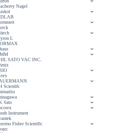
utron
acherey Nagel
askot
DLAB
emmert
erck
itech
yron L
ORMAX
haus
OMM
HIL SATO VAC INC.
rimix
RIO
yrex
AUERMANN
H Scientifc
himadzu
hinagawa
K Sato
ocorex
outh Instrument
vantek
hermo Fisher Scientific
rotec