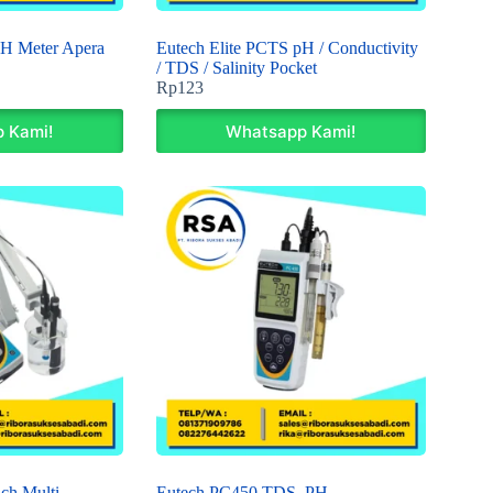
PH Meter Apera
Eutech Elite PCTS pH / Conductivity
/ TDS / Salinity Pocket
Rp
123
 Kami!
Whatsapp Kami!
ch Multi
Eutech PC450 TDS, PH,