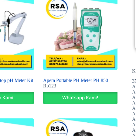
K
op pH Meter Kit
Apera Portable PH Meter PH 850
3
Rp
123
A
A
A
 Kami!
Whatsapp Kami!
A
Al
A
A
A
A
A