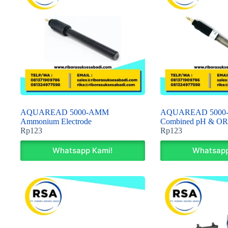
AQUAREAD 5000-AMM
AQUAREAD 5000-
Ammonium Electrode
Combined pH & OR
Rp
123
Rp
123
Whatsapp Kami!
Whatsapp