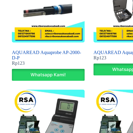
AQUAREAD Aquaprobe AP-2000-
AQUAREAD Aquapr
D-P
Rp
123
Rp
123
Whatsapp
Whatsapp Kami!