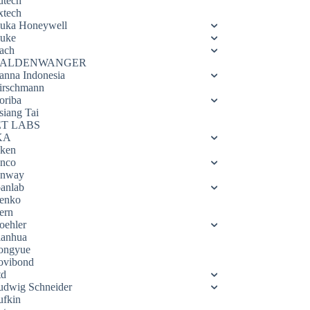
utech
xtech
luka Honeywell
luke
ach
ALDENWANGER
anna Indonesia
irschmann
oriba
siang Tai
ET LABS
KA
eken
enco
enway
oanlab
enko
ern
oehler
ianhua
ongyue
ovibond
td
udwig Schneider
ufkin