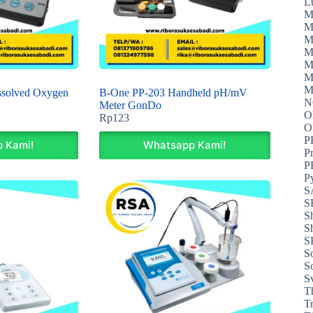
L
M
M
M
M
M
M
M
solved Oxygen
B-One PP-203 Handheld pH/mV
N
Meter GonDo
O
Rp
123
P
 Kami!
Whatsapp Kami!
P
P
P
S
S
S
S
S
S
S
S
T
T