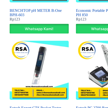
BENCHTOP pH METER B-One
Economic Portable 
BPH-603
PH 850
Rp
123
Rp
123
Whatsapp Kami!
Whatsapp
Eutech Expert CTS Pocket Tester
Eutech PC 2700 Ben