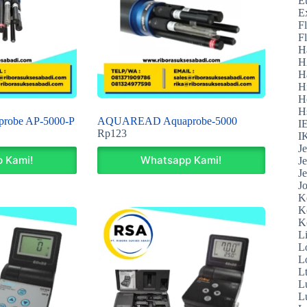
E
E
F
F
H
H
H
H
H
H
obe AP-5000-P
AQUAREAD Aquaprobe-5000
I
Rp
123
I
J
 Kami!
Whatsapp Kami!
J
J
J
K
K
K
L
L
L
L
L
L