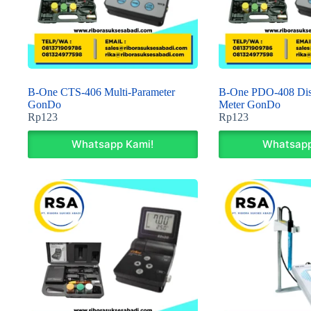
B-One CTS-406 Multi-Parameter
B-One PDO-408 Dis
GonDo
Meter GonDo
Rp
123
Rp
123
Whatsapp Kami!
Whatsapp