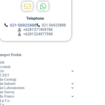
Telephone
021-56925886
021-56925888
+6281371909786
+6281324977598
ategori Produk
NH
ccutrak
cis
CZET
lat Geologi
at Industri
lat Laboratorium
lat Survey
lla France
Lp Co.
Lp.