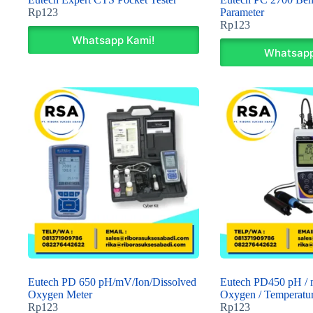
Rp
123
Parameter
Rp
123
Whatsapp Kami!
Whatsapp
Eutech PD 650 pH/mV/Ion/Dissolved
Eutech PD450 pH / 
Oxygen Meter
Oxygen / Temperatu
Rp
123
Rp
123