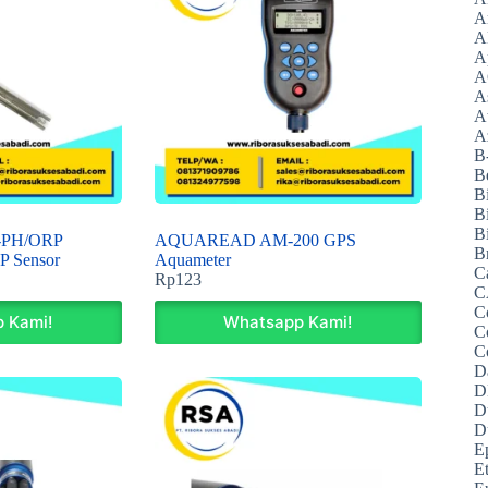
A
A
A
A
A
A
Az
B
B
B
B
Bi
PH/ORP
AQUAREAD AM-200 GPS
B
P Sensor
Aquameter
C
Rp
123
C
C
 Kami!
Whatsapp Kami!
C
C
D
D
D
D
E
E