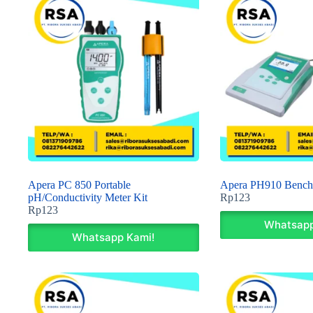
Apera PC 850 Portable
Apera PH910 Bencht
pH/Conductivity Meter Kit
Rp
123
Rp
123
Whatsapp
Whatsapp Kami!