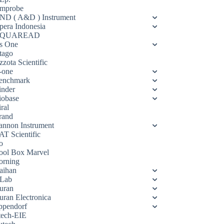
mprobe
ND ( A&D ) Instrument
pera Indonesia
QUAREAD
s One
tago
zota Scientific
-one
enchmark
inder
iobase
ral
rand
annon Instrument
AT Scientific
o
ool Box Marvel
orning
aihan
Lab
uran
uran Electronica
ppendorf
tech-EIE