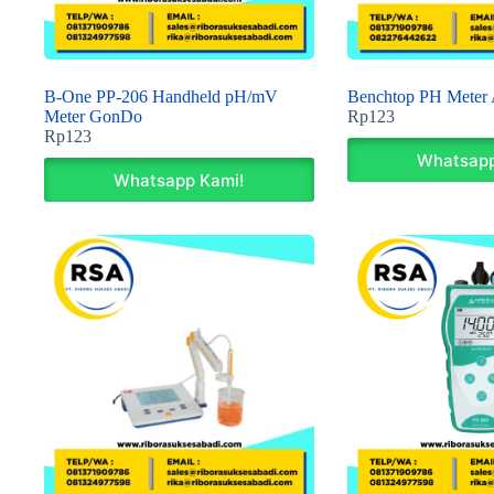
B-One PP-206 Handheld pH/mV
Benchtop PH Meter
Meter GonDo
Rp
123
Rp
123
Whatsapp
Whatsapp Kami!