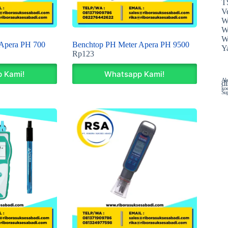
T
Ve
W
W
W
 Apera PH 700
Benchtop PH Meter Apera PH 9500
Y
Rp
123
 Kami!
Whatsapp Kami!
Ala
di
koe
Sup