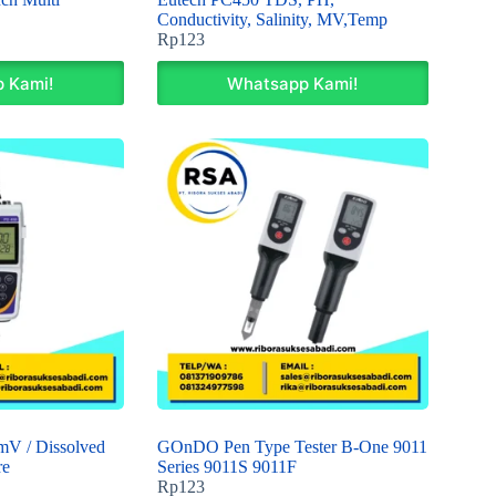
Conductivity, Salinity, MV,Temp
Rp
123
 Kami!
Whatsapp Kami!
mV / Dissolved
GOnDO Pen Type Tester B-One 9011
re
Series 9011S 9011F
Rp
123