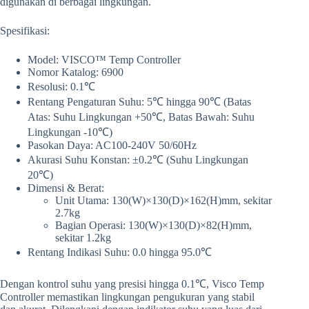
digunakan di berbagai lingkungan.
Spesifikasi:
Model: VISCO™ Temp Controller
Nomor Katalog: 6900
Resolusi: 0.1℃
Rentang Pengaturan Suhu: 5℃ hingga 90℃ (Batas
Atas: Suhu Lingkungan +50℃, Batas Bawah: Suhu
Lingkungan -10℃)
Pasokan Daya: AC100-240V 50/60Hz
Akurasi Suhu Konstan: ±0.2℃ (Suhu Lingkungan
20℃)
Dimensi & Berat:
Unit Utama: 130(W)×130(D)×162(H)mm, sekitar
2.7kg
Bagian Operasi: 130(W)×130(D)×82(H)mm,
sekitar 1.2kg
Rentang Indikasi Suhu: 0.0 hingga 95.0℃
Dengan kontrol suhu yang presisi hingga 0.1℃, Visco Temp
Controller memastikan lingkungan pengukuran yang stabil