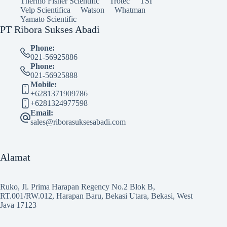
Thermo Fisher Scientific
Trotec
TSI
Velp Scientifica
Watson
Whatman
Yamato Scientific
PT Ribora Sukses Abadi
Phone:
021-56925886
Phone:
021-56925888
Mobile:
+6281371909786
+6281324977598
Email:
sales@riborasuksesabadi.com
Alamat
Ruko, Jl. Prima Harapan Regency No.2 Blok B,
RT.001/RW.012, Harapan Baru, Bekasi Utara, Bekasi, West
Java 17123