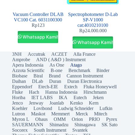
Vacuum Controller DLAB
Spectrophotometer D-Lab
VC100 Cat. 6031100300
SP‐V1000
Rp
123
cat:4010210100
Rp
24.000.000
Whatsapp Kami!
Whatsapp Kami!
3NH
Accutrak
ACZET
Alla France
Amprobe
AND ( A&D ) Instrument
Apera Indonesia
As One
Atago
Azzota Scientific
B-one
Benchmark
Binder
Biobase
Biral
Brand
Cannon Instrument
Daihan
DLab
Duran
Duran Electronica
Eppendorf
Etech-EIE
Extech
Fluka Honeywell
Fluke
Hach
Hanna Indonesia
Hirschmann
Horiba
IET LABS
IKA
Eutech
Jeken
Jenco
Jenway
Joanlab
Kenko
Kern
Koehler
Lovibond
Ludwig Schneider
Lufkin
Lutron
Maskot
Memmert
Merck
Mitech
Myron L
Ohaus
OMM
Orion
PRIO
Pyrex
SAUERMANN
Shimadzu
Shinagawa
SK Sato
Socorex
South Instrument
Svantek